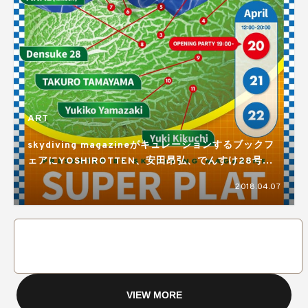
ART
skydiving magazineがキュレーションするブックフ
ェアにYOSHIROTTEN、安田昂弘、でんすけ28号、
NAZEなど参加
2018.04.07
VIEW MORE