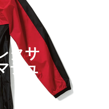
レクサ
マテュ