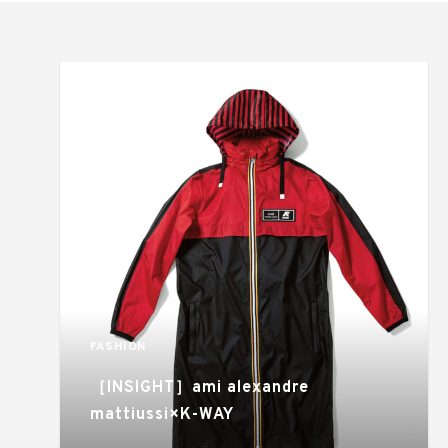
FASHION
［INSIGHT］ami alexandre
mattiussi×K-WAY