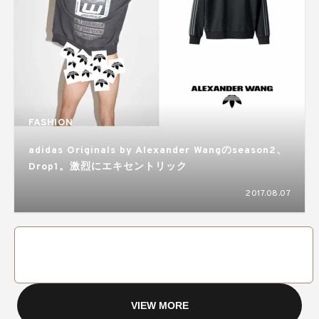
FASHION
adidas Originals by Alexander Wangのseason2、
Drop1。激烈にエキセントリック
2017.08.07
VIEW MORE