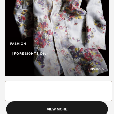
FASHION
［FORESIGHT］Dior
2019.02.15
VIEW MORE