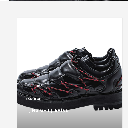
FASHION
［INSIGHT］Eytys