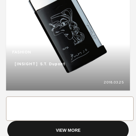
FASHION
［INSIGHT］S.T. Dupont
2018.03.25
VIEW MORE