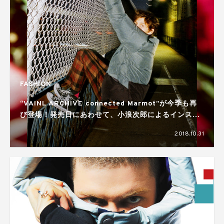
FASHION
“VAINL ARCHIVE connected Marmot”が今季も再
び登場！発売日にあわせて、小浪次郎によるインスタ
レーションも開催
2018.10.31