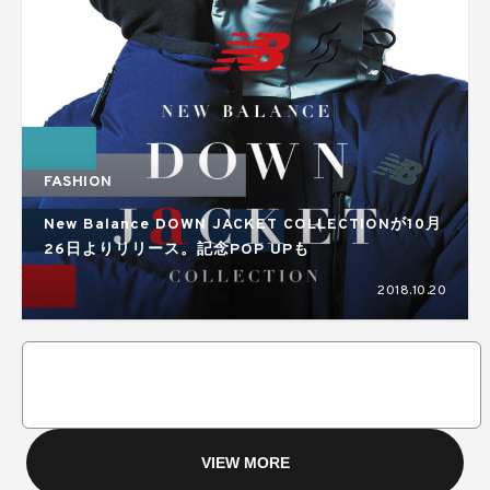
FASHION
New Balance DOWN JACKET COLLECTIONが10月
26日よりリリース。記念POP UPも
2018.10.20
VIEW MORE