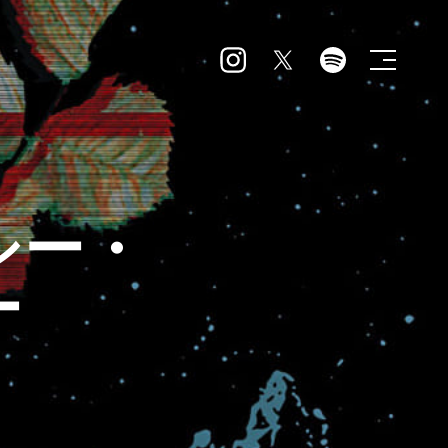
シー・
ー