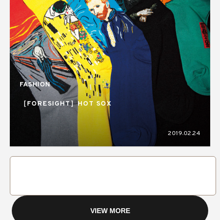
FASHION
［FORESIGHT］HOT SOX
2019.02.24
VIEW MORE