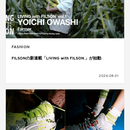
FASHION
FILSONの新連載「LIVING with FILSON.」が始動
2026.08.01