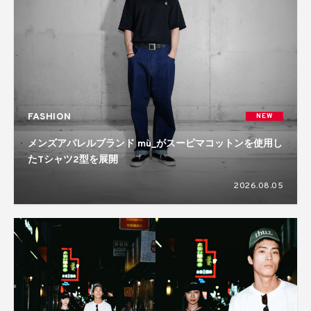
FASHION
NEW
メンズアパレルブランド mù_がスーピマコットンを使用し
たTシャツ2型を展開
2026.08.05