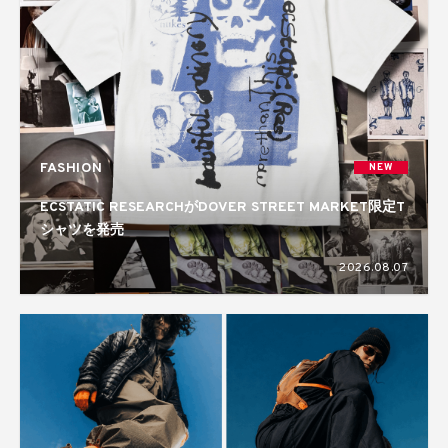
FASHION
NEW
ECSTATIC RESEARCHがDOVER STREET MARKET限定T
シャツを発売
2026.08.07