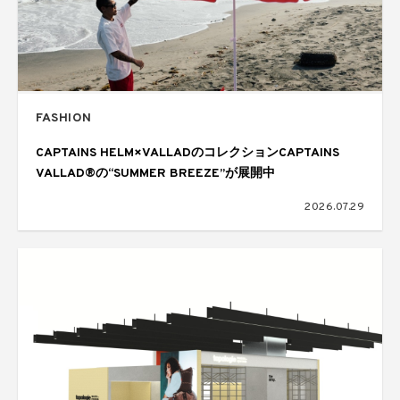
FASHION
CAPTAINS HELM×VALLADのコレクションCAPTAINS
VALLAD®の“SUMMER BREEZE”が展開中
2026.07.29