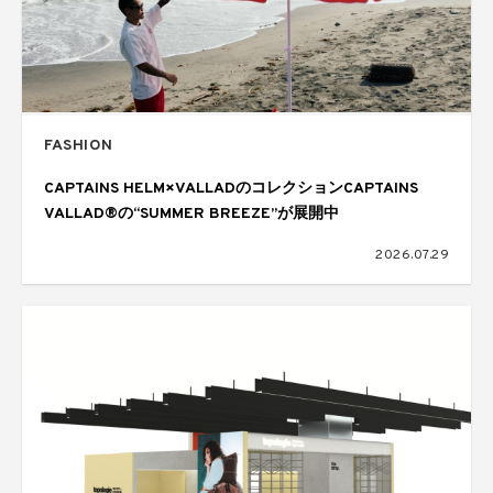
FASHION
CAPTAINS HELM×VALLADのコレクションCAPTAINS
VALLAD®の“SUMMER BREEZE”が展開中
2026.07.29