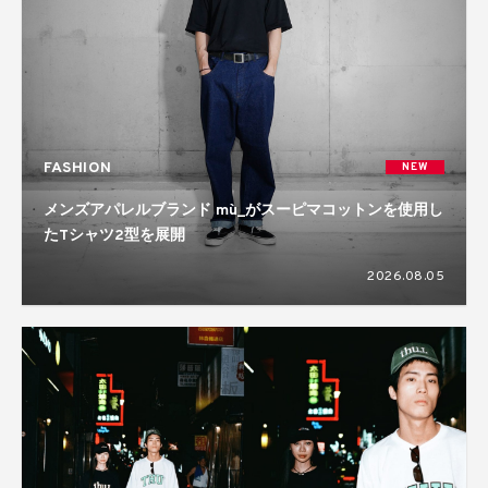
FASHION
NEW
メンズアパレルブランド mù_がスーピマコットンを使用し
たTシャツ2型を展開
2026.08.05