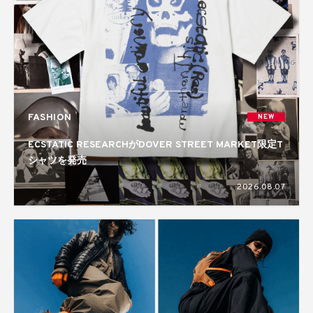
FASHION
NEW
ECSTATIC RESEARCHがDOVER STREET MARKET限定T
シャツを発売
2026.08.07