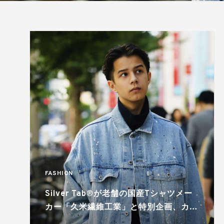
FASHION
Silver Tab®が老舗の国産Tシャツメー
カー「久米繊維工業」と特別企画、カス
タマイズモデルが数量限定で販売中