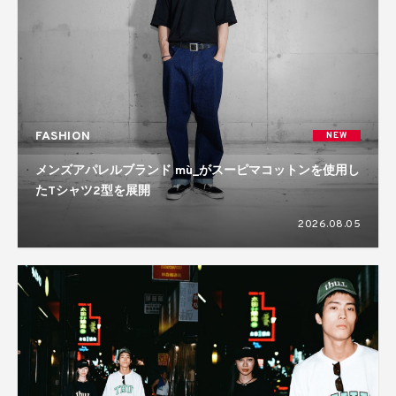
FASHION
NEW
メンズアパレルブランド mù_がスーピマコットンを使用し
たTシャツ2型を展開
2026.08.05