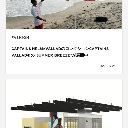
FASHION
CAPTAINS HELM×VALLADのコレクションCAPTAINS
VALLAD®の“SUMMER BREEZE”が展開中
2026.07.29