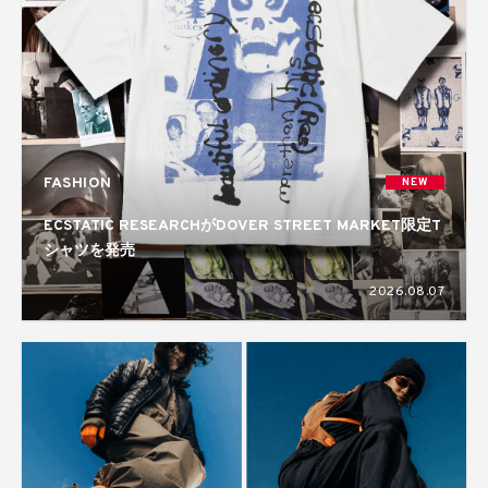
FASHION
NEW
ECSTATIC RESEARCHがDOVER STREET MARKET限定T
シャツを発売
2026.08.07