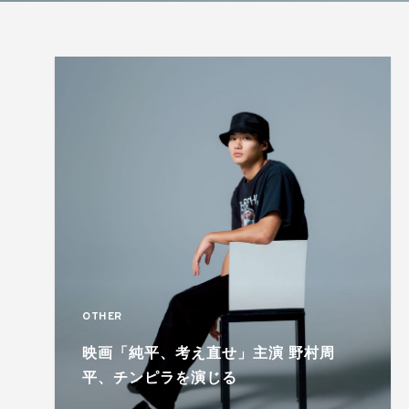
OTHER
映画「純平、考え直せ」主演 野村周
平、チンピラを演じる