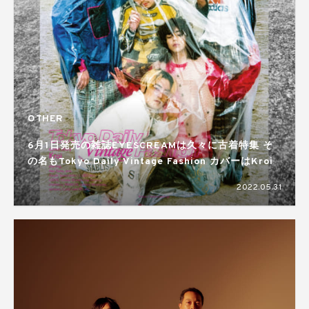
OTHER
6月1日発売の雑誌EYESCREAMは久々に古着特集 そ
の名もTokyo Daily Vintage Fashion カバーはKroi
2022.05.31