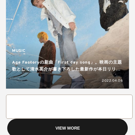
MUSIC
Age Factoryの新曲「First day song」。映画の主題
歌として清水英介が書き下ろした最新作が本日リリー
ス
2022.04.06
VIEW MORE