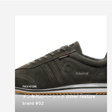
FASHION
テン年代のベーシック Other feature
brand #02