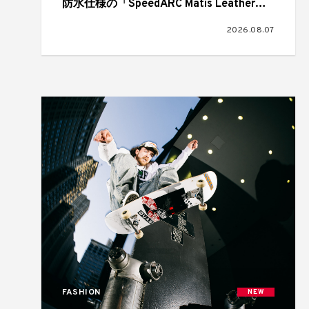
防水仕様の「SpeedARC Matis Leather
Waterproof」が登場
2026.08.07
FASHION
NEW