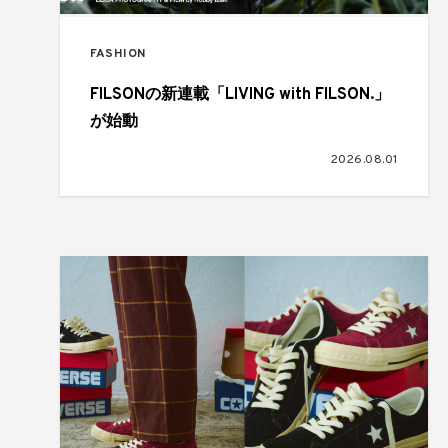
FASHION
FILSONの新連載「LIVING with FILSON.」
が始動
2026.08.01