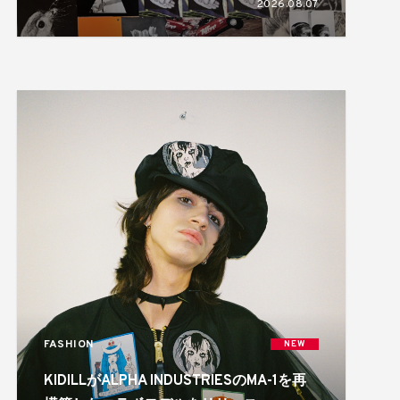
2026.08.07
FASHION
NEW
KIDILLがALPHA INDUSTRIESのMA-1を再