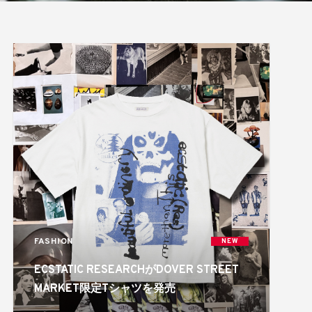
FASHION
NEW
ECSTATIC RESEARCHがDOVER STREET
MARKET限定Tシャツを発売