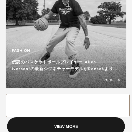
FASHION
伝説のバスケットボールプレイヤー“Allen
Iverson”の最新シグネチャーモデルがReebokより登
場！
2018.11.16
VIEW MORE