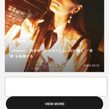
CULTURE
［Report］渋谷のカルチャーとau 5Gが描く、“未
来”を体感する
2020.02.12
VIEW MORE