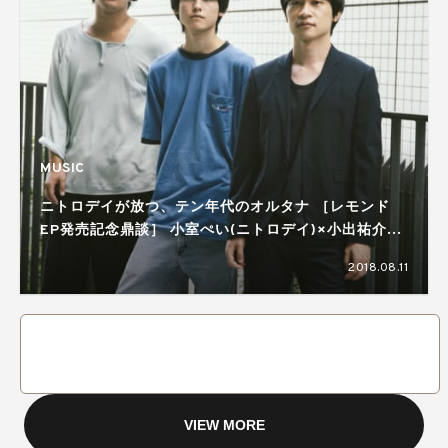
MUSIC
ニトロデイが放つ、テン年代のオルタナ ［レモンド
EP発売記念鼎談］ 小室ぺい(ニトロデイ)×小出祐介
(Base Ball Bear)×​​奥冨直人(BOY)
2018.08.11
VIEW MORE