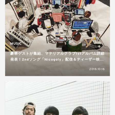
MUSIC
豪華ゲストが集結、マテリアルクラブ1stアルバム詳細
発表！2ndソング「Nicogoly」配信＆ティーザー映像
も公開
2018.10.18