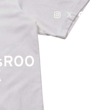
sROO
K