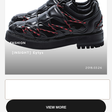
FASHION
［INSIGHT］Eytys
2018.03.26
VIEW MORE