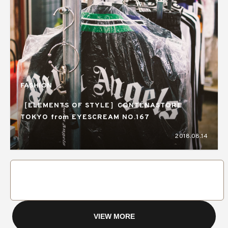
FASHION
［ELEMENTS OF STYLE］CONTENASTORE
TOKYO from EYESCREAM NO.167
2018.08.14
VIEW MORE