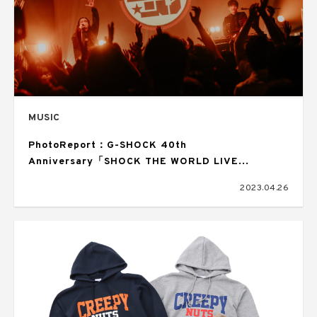
MUSIC
PhotoReport：G-SHOCK 40th
Anniversary「SHOCK THE WORLD LIVE
BIRTHDAY BASH 2023」Creepy Nuts、BetRayが
2023.04.26
祝杯のパフォーマンス