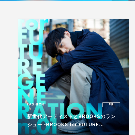
FASHION
PR
新世代アーティストとBROOKSのラン
シュー -BROOKS for FUTURE
GENERATION N.01 by 向井太一-