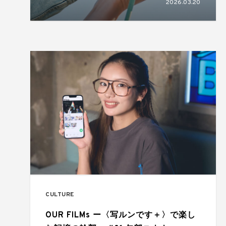
2026.03.20
CULTURE
OUR FILMs ー〈写ルンです＋〉で楽し