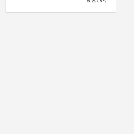
2025.09.12