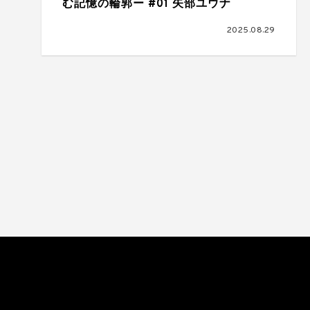
む記憶の輪郭ー #01 矢部ユウナ
2025.08.29