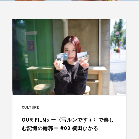
CULTURE
OUR FILMs ー〈写ルンです＋〉で楽し
む記憶の輪郭ー #03 横田ひかる