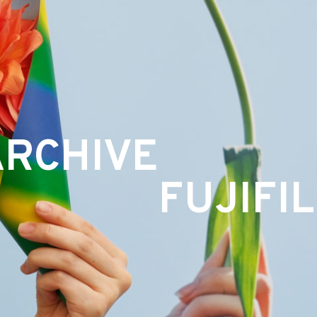
ARCHIVE
FUJIFI