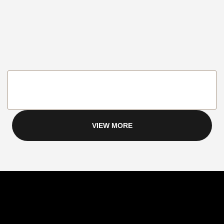
VIEW MORE