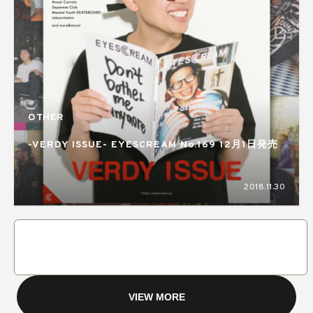
OTHER
-VERDY ISSUE- EYESCREAM No.169 12月1日発売
2018.11.30
VIEW MORE