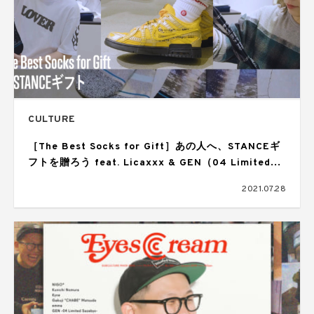
CULTURE
［The Best Socks for Gift］あの人へ、STANCEギ
フトを贈ろう feat. Licaxxx & GEN（04 Limited
Sazabys）
2021.07.28