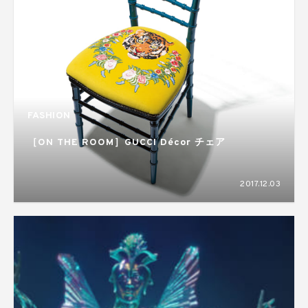
FASHION
［ON THE ROOM］GUCCI Décor チェア
2017.12.03