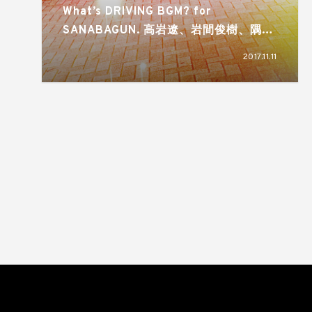
What’s DRIVING BGM? for
SANABAGUN. 高岩遼、岩間俊樹、隅垣
元佐に聞くードライブ中に聴きたい曲ー
2017.11.11