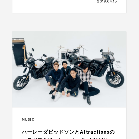
2019.04.18
催。tofubeatsや長谷川白紙によるパフ
ォーマンスも
MUSIC
ハーレーダビッドソンとAttractionsの