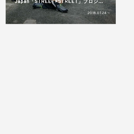
Japan「STREET×STREET」プロジェ
クトの第二章が始動、キャンペーンヒー
2018.07.24
ローはAttractionsに決定