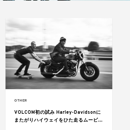
OTHER
VOLCOM初の試み Harley-Davidsonに
またがりハイウェイをひた走るムービ
ー”Speak Two The Wind”とは