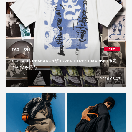
FASHION
NEW
ECSTATIC RESEARCHがDOVER STREET MARKET限定T
シャツを発売
2026.08.07