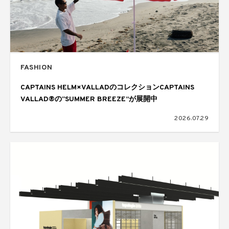
FASHION
CAPTAINS HELM×VALLADのコレクションCAPTAINS
VALLAD®の“SUMMER BREEZE”が展開中
2026.07.29