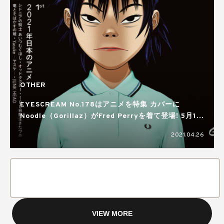
OTHER
EYESCREAM No.178はアニメを特集 カバーに
Noodle（Gorillaz）がFred Perryを着て登場! 5月1日
発売
2021.04.26
VIEW MORE