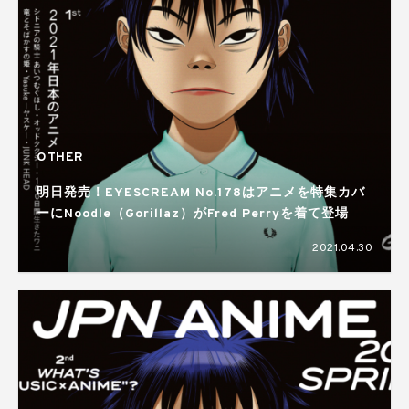
OTHER
明日発売！EYESCREAM No.178はアニメを特集カバ
ーにNoodle（Gorillaz）がFred Perryを着て登場
2021.04.30