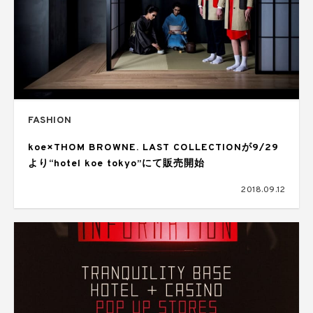
FASHION
koe×THOM BROWNE. LAST COLLECTIONが9/29
より“hotel koe tokyo”にて販売開始
2018.09.12