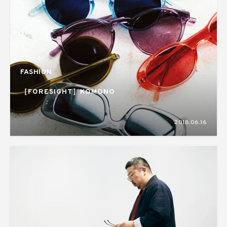
FASHION
［FORESIGHT］KOMONO
2018.06.16