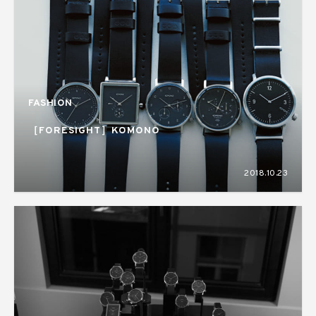
FASHION
［FORESIGHT］KOMONO
2018.10.23