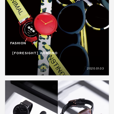
FASHION
［FORESIGHT］KOMONO
2020.01.03