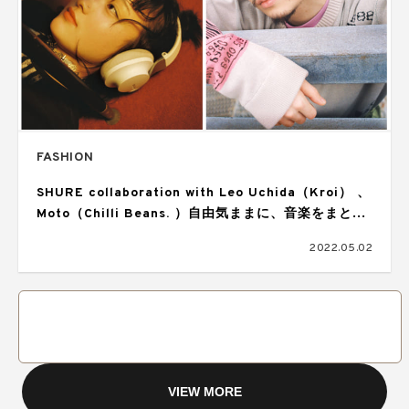
FASHION
SHURE collaboration with Leo Uchida（Kroi） 、
Moto（Chilli Beans. ）自由気ままに、音楽をまとっ
て。
2022.05.02
VIEW MORE