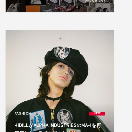
2026.08.07
FASHION
NEW
KIDILLがALPHA INDUSTRIESのMA-1を再