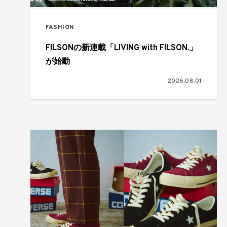
FASHION
FILSONの新連載「LIVING with FILSON.」
が始動
2026.08.01