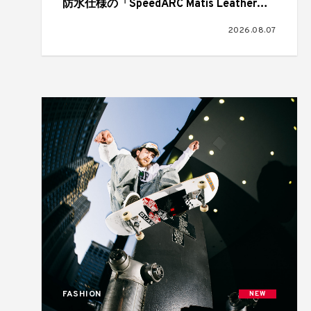
防水仕様の「SpeedARC Matis Leather
Waterproof」が登場
2026.08.07
FASHION
NEW