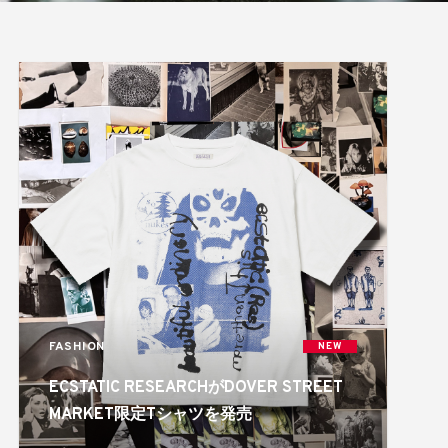
FASHION
NEW
ECSTATIC RESEARCHがDOVER STREET
MARKET限定Tシャツを発売