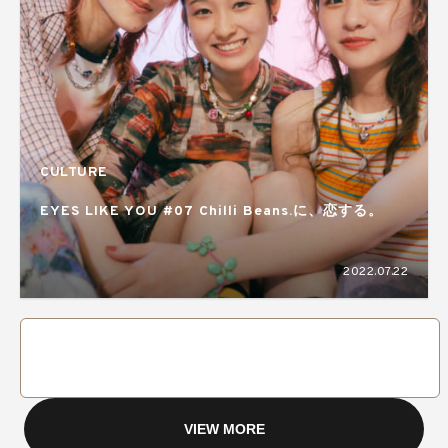
CULTURE
EYES LIKE YOU #07 Chilli Beans.に、恋する。
2022.07.22
VIEW MORE