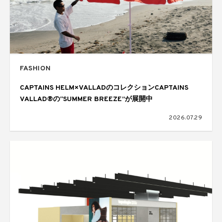
FASHION
CAPTAINS HELM×VALLADのコレクションCAPTAINS
VALLAD®の“SUMMER BREEZE”が展開中
2026.07.29