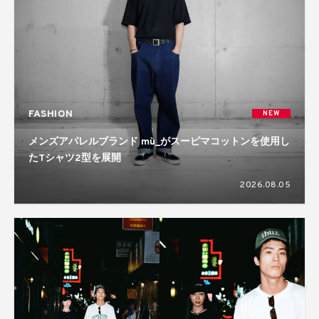
FASHION
NEW
メンズアパレルブランド mù_がスーピマコットンを使用し
たTシャツ2型を展開
2026.08.05