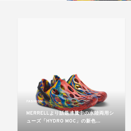
FASHION
MERRELLより話題沸騰中の水陸両用シ
ューズ「HYDRO MOC」の新色
RAINBOWが登場