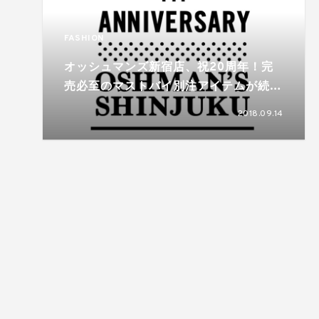
FASHION
オッシュマンズ新宿店、祝20周年！完
売必至のマストバイ別注アイテムが続々
登場
2018.09.14