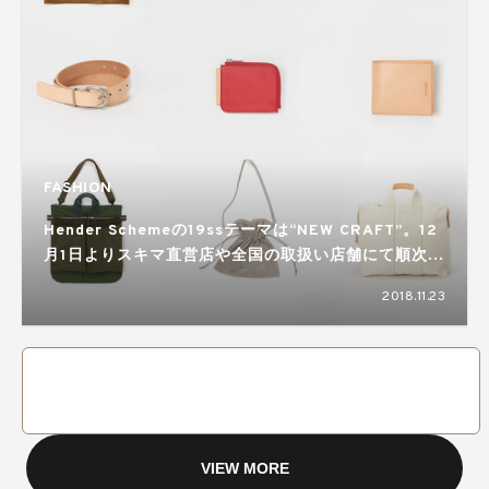
FASHION
Hender Schemeの19ssテーマは“NEW CRAFT”。12
月1日よりスキマ直営店や全国の取扱い店舗にて順次発
売
2018.11.23
VIEW MORE