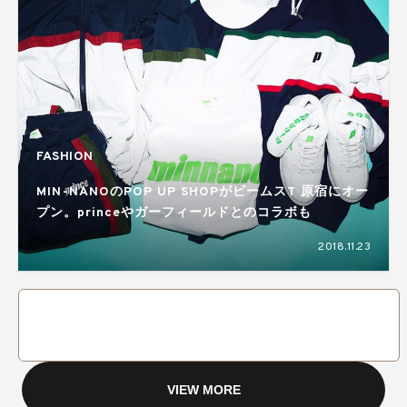
FASHION
MIN-NANOのPOP UP SHOPがビームスT 原宿にオー
プン。princeやガーフィールドとのコラボも
2018.11.23
VIEW MORE