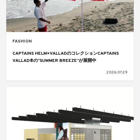
FASHION
CAPTAINS HELM×VALLADのコレクションCAPTAINS
VALLAD®の“SUMMER BREEZE”が展開中
2026.07.29