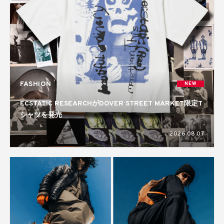
FASHION
NEW
ECSTATIC RESEARCHがDOVER STREET MARKET限定T
シャツを発売
2026.08.07