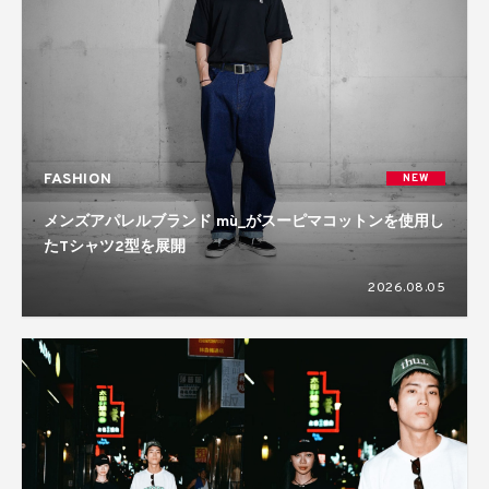
FASHION
NEW
メンズアパレルブランド mù_がスーピマコットンを使用し
たTシャツ2型を展開
2026.08.05