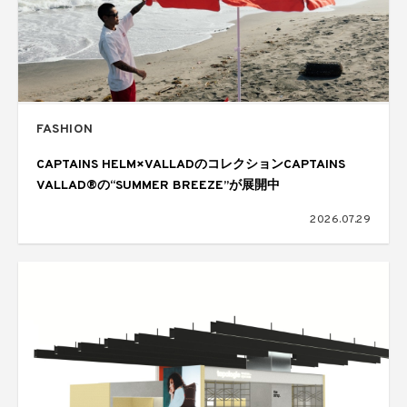
FASHION
CAPTAINS HELM×VALLADのコレクションCAPTAINS
VALLAD®の“SUMMER BREEZE”が展開中
2026.07.29