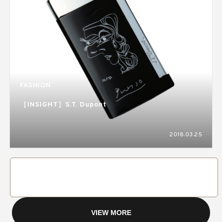
FASHION
［INSIGHT］S.T. Dupont
2018.03.25
VIEW MORE