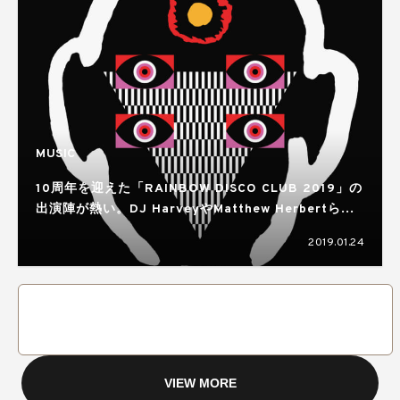
MUSIC
10周年を迎えた「RAINBOW DISCO CLUB 2019」の
出演陣が熱い。DJ HarveyやMatthew Herbertら第
一弾ラインナップが発表
2019.01.24
VIEW MORE