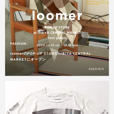
FASHION
loomerのPOP-UP STORがHIBIYA CENTRAL
MARKETにオープン
2020.10.11