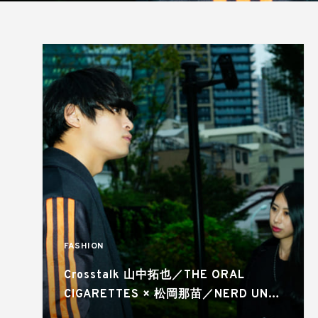
FASHION
Crosstalk 山中拓也／THE ORAL
CIGARETTES × 松岡那苗／NERD UNIT
JAPAN CEO ストリートと音楽が密接に