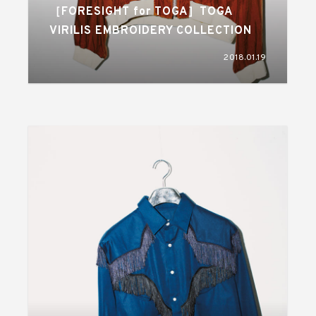
［FORESIGHT for TOGA］TOGA
VIRILIS EMBROIDERY COLLECTION
2018.01.19