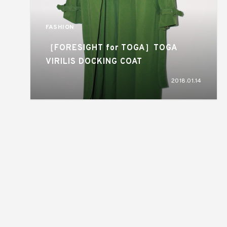
FASHION
［FORESIGHT for TOGA］TOGA
VIRILIS DOCKING COAT
2018.01.14