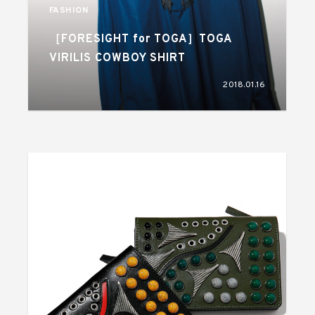
FASHION
［FORESIGHT for TOGA］TOGA
VIRILIS COWBOY SHIRT
2018.01.16