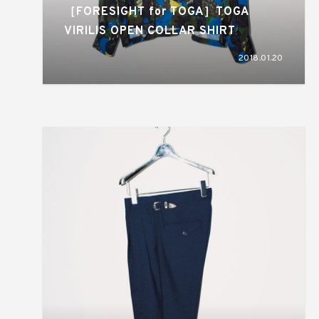
［FORESIGHT for TOGA］TOGA
VIRILIS OPEN COLLAR SHIRT
2018.01.20