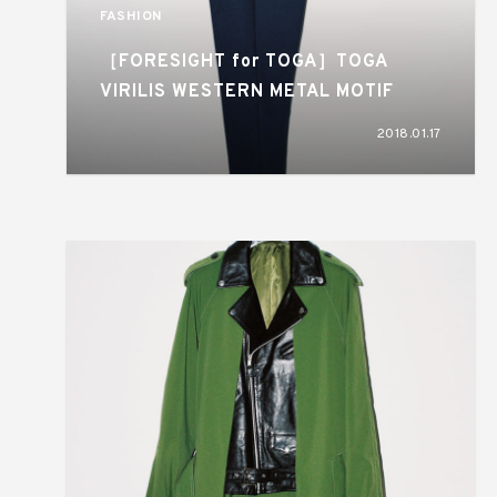
FASHION
［FORESIGHT for TOGA］TOGA
VIRILIS WESTERN METAL MOTIF
2018.01.17