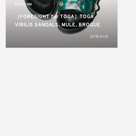
FASHION
［FORESIGHT for TOGA］TOGA
VIRILIS SANDALS, MULE, BROGUE
2018.01.15