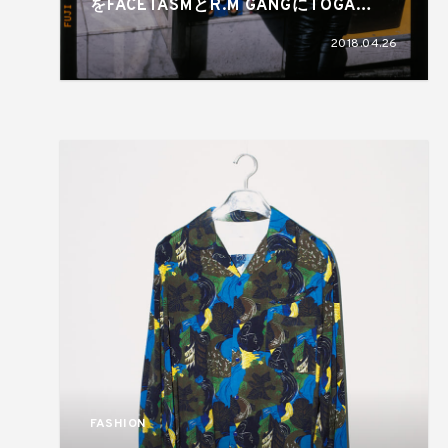
をFACETASMとR.M GANGにTOGA
VIRILISが手掛けたと…
2018.04.26
FASHION