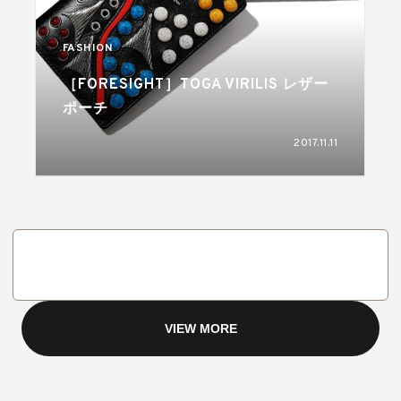
FASHION
［FORESIGHT］TOGA VIRILIS レザー
ポーチ
2017.11.11
VIEW MORE