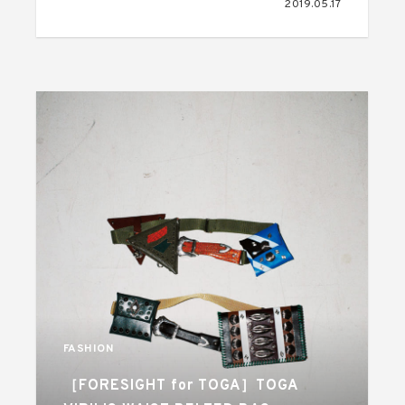
2019.05.17
FASHION
［FORESIGHT for TOGA］TOGA