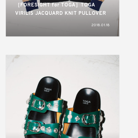
［FORESIGHT for TOGA］TOGA
VIRILIS JACQUARD KNIT PULLOVER
2018.01.18