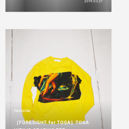
2019.03.27
FASHION
［FORESIGHT for TOGA］TOGA