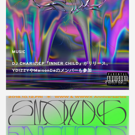
MUSIC
DJ CHARIのEP『INNER CHILD』がリリース。
YDIZZYやMaisonDeのメンバーも参加
2018.11.02