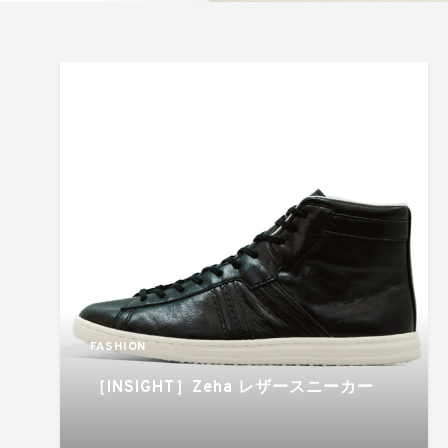
FASHION
［INSIGHT］Zeha レザースニーカー